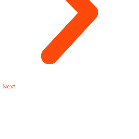
Next
Антикоррозийная защита металлоконструкций —
это очень востребованный и ответственный вид
работы. Большое количество работ выполняются
именно по системе канатного доступа
промышленными альпинистами, и включают в себя
такие виды как покраска козловых и башенных