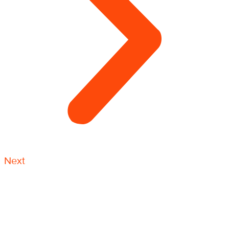
Next
Антикоррозийная защита металлоконструкций —
это очень востребованный и ответственный вид
работы. Большое количество работ выполняются
именно по системе канатного доступа
промышленными альпинистами, и включают в себя