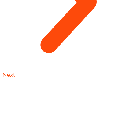
Next
Конечно же, кроме всех упомянутых видов
высотных работ, возможности канатного доступа
используются гораздо шире. Практически любая
задача, где необходимо обеспечить доступ
человека для выполнения работ без применения
инвентарных лесов или строительных подмостей,
может быть решена с использованием системы
канатного доступа быстро и эффективно.