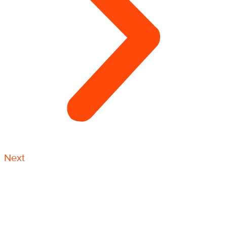
Next
Антикоррозийная защита металлоконструкций —
это очень востребованный и ответственный вид
работы. Большое количество работ выполняются
именно по системе канатного доступа
промышленными альпинистами, и включают в себя