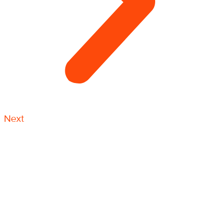
Next
Конечно же, кроме всех упомянутых видов
высотных работ, возможности канатного доступа
используются гораздо шире. Практически любая
задача, где необходимо обеспечить доступ
человека для выполнения работ без применения
инвентарных лесов или строительных подмостей,
может быть решена с использованием системы
канатного доступа быстро и эффективно.