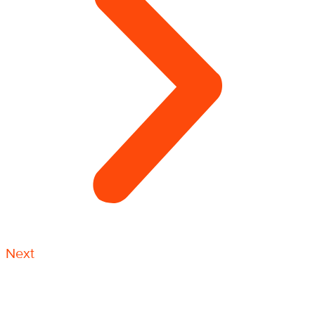
Next
ЗУС — это защитная, улавливающая сетка. Монтаж
системы ЗУС необходим на объектах капитального
строительства, которые подразумевают