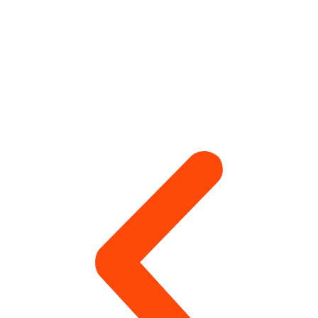
правило, аккумуляторного или сетевого
инструмента.
Антикоррозийная защита
металлоконструкций