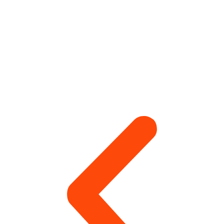
монтажник-высотник использует набор, как
правило, аккумуляторного или сетевого
инструмента.
Антикоррозийная защита
металлоконструкций