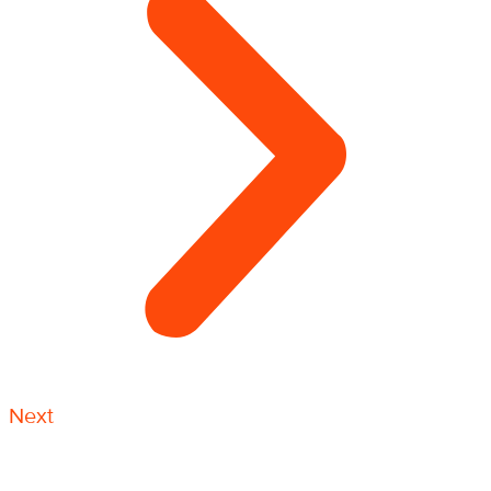
Next
ЗУС — это защитная, улавливающая сетка. Монтаж
системы ЗУС необходим на объектах капитального